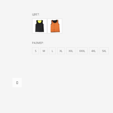
ЦВЕТ:
РАЗМЕР:
S
М
L
XL
XXL
XXXL
4XL
5XL