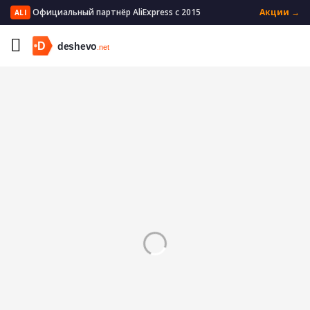
Официальный партнёр AliExpress с 2015
Акции →
ALI
Главная
Бытовая техника
Техника для красоты
Триммеры для волос