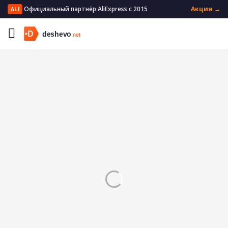
Официальный партнёр AliExpress с 2015
Акции →
ALI
Главная
Бытовая техника
Техника для красоты
Триммеры для волос