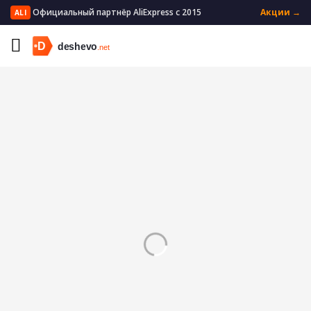
Официальный партнёр AliExpress с 2015
Акции →
ALI
Главная
Электроника
Запчасти для электроники
Операционные усилители