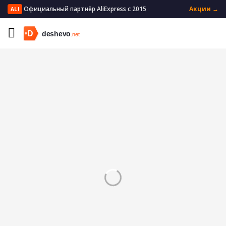
Официальный партнёр AliExpress с 2015
Акции →
ALI
Главная
Мать и ребенок
Смена подгузников
Одноразовые подгузники