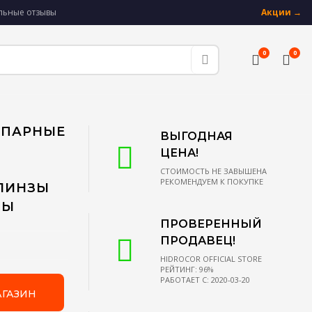
альные отзывы
Акции →
0
0
1 ПАРНЫЕ
ВЫГОДНАЯ
ЦЕНА!
СТОИМОСТЬ НЕ ЗАВЫШЕНА
РЕКОМЕНДУЕМ К ПОКУПКЕ
ЛИНЗЫ
ЗЫ
ПРОВЕРЕННЫЙ
ПРОДАВЕЦ!
HIDROCOR OFFICIAL STORE
РЕЙТИНГ: 96%
РАБОТАЕТ С: 2020-03-20
АГАЗИН