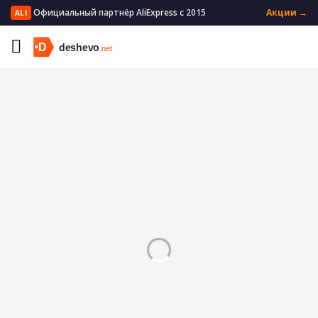
Официальный партнёр AliExpress с 2015
Акции →
ALI
Главная
Электроника
Источники питания
Аксессуары для батарей и ЗУ