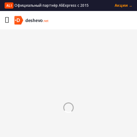
Официальный партнёр AliExpress с 2015
Акции →
ALI
Главная
Бытовая техника
Техника для красоты
Воскоплавы