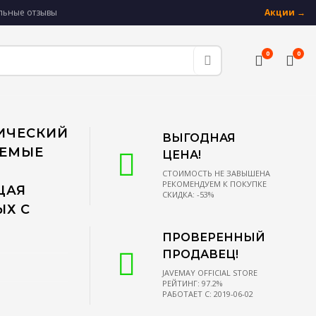
альные отзывы
Акции →
0
0
РИЧЕСКИЙ
ВЫГОДНАЯ
АЕМЫЕ
ЦЕНА!
СТОИМОСТЬ НЕ ЗАВЫШЕНА
РЕКОМЕНДУЕМ К ПОКУПКЕ
ЩАЯ
СКИДКА: -53%
ЫХ С
ПРОВЕРЕННЫЙ
ПРОДАВЕЦ!
JAVEMAY OFFICIAL STORE
РЕЙТИНГ: 97.2%
РАБОТАЕТ С: 2019-06-02