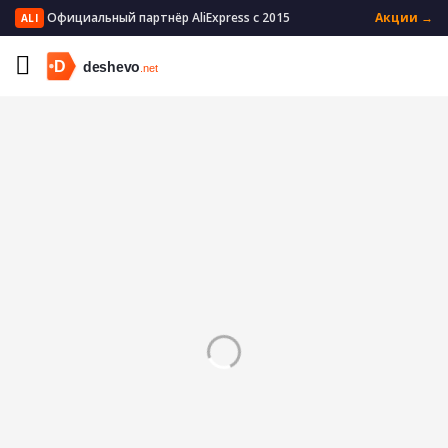
Официальный партнёр AliExpress с 2015
Акции →
ALI
Главная
Бытовая техника
Техника для красоты
Триммеры для волос