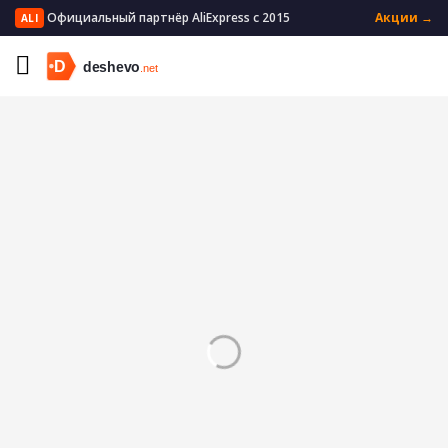
Официальный партнёр AliExpress с 2015
Акции →
ALI
Главная
Красота и здоровье
Забота о здоровье
Контактные линзы
Контактные линзы