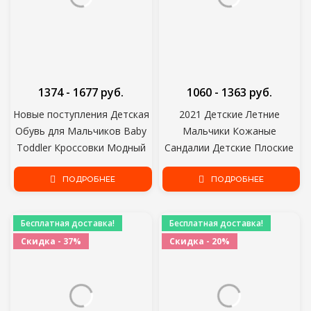
1374 - 1677 руб.
1060 - 1363 руб.
Новые поступления Детская
2021 Детские Летние
Обувь для Мальчиков Baby
Мальчики Кожаные
Toddler Кроссовки Модный
Сандалии Детские Плоские
Бутик Дышащие Маленькие
Детские Пляжные Туфли
Дети Девушки Спортивная
ПОДРОБНЕЕ
Детские Спортивные Мягкие
ПОДРОБНЕЕ
Обувь Размер 21-30
нескользящие Повседневные
детские сандалии B841
Бесплатная доставка!
Бесплатная доставка!
Скидка - 37%
Скидка - 20%