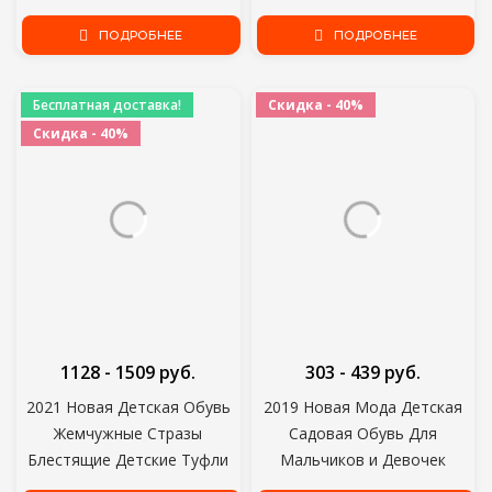
Сандалии Для Девочек
туфли Детские летние
Малышей Детские Дышащие
ПОДРОБНЕЕ
цветочные Сандалии
ПОДРОБНЕЕ
Hoolow Out Лук Обувь
Принцесса Мода Милый
Высокое Качество
Бесплатная доставка!
Скидка - 40%
Скидка - 40%
1128 - 1509 руб.
303 - 439 руб.
2021 Новая Детская Обувь
2019 Новая Мода Детская
Жемчужные Стразы
Садовая Обувь Для
Блестящие Детские Туфли
Мальчиков и Девочек
Принцессы Обувь для
Мультфильм Сандалии