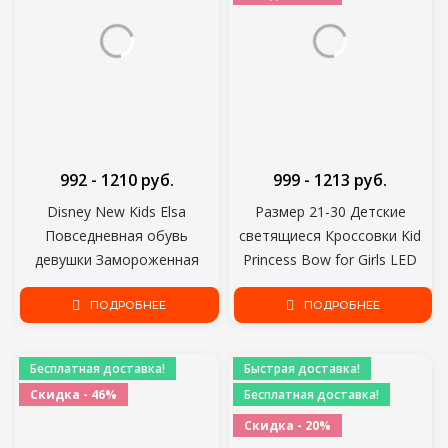
992 - 1210 руб.
999 - 1213 руб.
Disney New Kids Elsa
Размер 21-30 Детские
Повседневная обувь
светящиеся Кроссовки Kid
девушки Замороженная
Princess Bow for Girls LED
Принцесса мягкая
Shoes Cute Baby Sneakers
мультяшная обувь Детская
ПОДРОБНЕЕ
with Light Shoes Krasovki
ПОДРОБНЕЕ
мультяшная жемчужная
Luminous
кожаная обувь
Бесплатная доставка!
Быстрая доставка!
Скидка - 46%
Бесплатная доставка!
Скидка - 20%