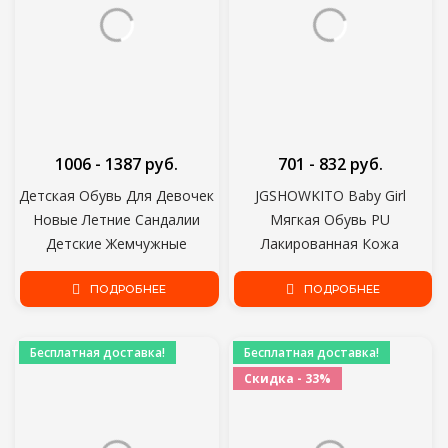
1006 - 1387 руб.
701 - 832 руб.
Детская Обувь Для Девочек
JGSHOWKITO Baby Girl
Новые Летние Сандалии
Мягкая Обувь PU
Детские Жемчужные
Лакированная Кожа
Бисерные клинья пляжные
Квартиры Для Девочек Дети
Сандалии Enfants Школьная
ПОДРОБНЕЕ
Маленькие Дети Случайные
ПОДРОБНЕЕ
Плоская Обувь Для Ребенка
Квартиры Размер 21-30
ЕС 21-30
Брендовая Обувь Мило
Бесплатная доставка!
Бесплатная доставка!
Скидка - 33%