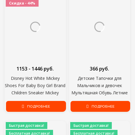
Скидка - 44%
1153 - 1446 руб.
366 руб.
Disney Hot White Mickey
Детские Тапочки для
Shoes For Baby Boy Girl Brand
Мальчиков и девочек
Children Sneaker Mickey
Мультяшная Обувь Летние
Mouse Kids Fashion Shoes
детские шлепанцы Детские
Toddler Walking Shoes
ПОДРОБНЕЕ
домашние тапочки Пляжные
ПОДРОБНЕЕ
Плавательные Тапочки для
детей
Быстрая доставка!
Быстрая доставка!
Бесплатная доставка!
Бесплатная доставка!