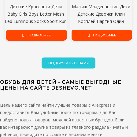
Детские Кроссовки Дети
Малыш Младенческие Дети
Baby Girls Boys Letter Mesh
Детские Девочки Клин
Led Luminous Socks Sport Run
Косплей Партия Один
Кроссовки Обувь Sapato
Принцесса Обувь Сандалии
Infantil Light Up Shoes
ПОДРОБНЕЕ
Дети Высокий Каблук Обувь
ПОДРОБНЕЕ
Для Девочек
Производительность опора
ПОДГРУЗИТЬ ТОВАРЫ
ОБУВЬ ДЛЯ ДЕТЕЙ - САМЫЕ ВЫГОДНЫЕ
ЦЕНЫ НА САЙТЕ DESHEVO.NET
Цель нашего сайта найти лучшие товары с Aliexpress и
предоставить Вам удобный поиск по товарам. Для Вас
найдено новых товаров, моделей известных брендов. Если
вас интересуют другие товары из главного раздела - Мать и
ребенок, перейдите по ссылке в верхнем меню и