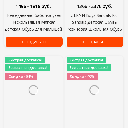
1496 - 1818 руб.
1366 - 2376 руб.
Повседневная бабочка-узел
ULKNN Boys Sandals Kid
Нескользящая Мягкая
Sandals Детская Обувь
Детская Обувь для Малышей
Резиновая Школьная Обувь
Летняя Корейская
Дышащая С открытым
Маленькая Детская Обувь
ПОДРОБНЕЕ
носком Повседневная
ПОДРОБНЕЕ
для девочек Принцесса С
Мужская сандалия
открытым носком Пляжные
Быстрая доставка!
Быстрая доставка!
сандалии
Бесплатная доставка!
Бесплатная доставка!
Скидка - 54%
Скидка - 40%