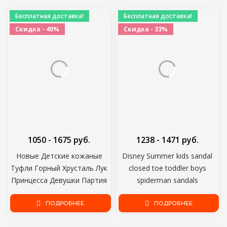
девушки Jun8
Бесплатная доставка!
Бесплатная доставка!
Скидка - 40%
Скидка - 33%
1050 - 1675 руб.
1238 - 1471 руб.
Новые Детские кожаные
Disney Summer kids sandal
Туфли Горный Хрусталь Лук
closed toe toddler boys
Принцесса Девушки Партия
spiderman sandals
Танцевальная Обувь
ортопедические спортивные
Детские Студенческие
ПОДРОБНЕЕ
пляжные сандалии из
ПОДРОБНЕЕ
Квартиры Дети
искусственной кожи для