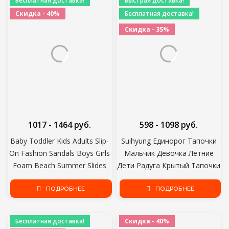
Бесплатная доставка!
Быстрая доставка!
Детские кроссовки
Скидка - 40%
Бесплатная доставка!
Скидка - 35%
1017 - 1464 руб.
598 - 1098 руб.
Baby Toddler Kids Adults Slip-
Suihyung Единорог Тапочки
On Fashion Sandals Boys Girls
Мальчик Девочка Летние
Foam Beach Summer Slides
Дети Радуга Крытый Тапочки
Bone ResinChildren Легкая
Нескользящие Пляжные
водная обувь
ПОДРОБНЕЕ
сандалии Малыш Домашняя
ПОДРОБНЕЕ
Обувь Детские шлепанцы
Бесплатная доставка!
Скидка - 40%