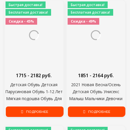
Производительность Обувь
маленьких мальчиков
Быстрая доставка!
Быстрая доставка!
D785
Бесплатная доставка!
Бесплатная доставка!
Скидка - 45%
Скидка - 49%
1715 - 2182 руб.
1851 - 2164 руб.
Детская Обувь Детская
2021 Новая Весна/Осень
Парусиновая Обувь 1-12 Лет
Детская Обувь Унисекс
Мягкая подошва Обувь Для
Малыш Мальчики Девочки
Мальчиков Детская Обувь
Кроссовки Сетка Дышащая
Для Девочек Спортивная
ПОДРОБНЕЕ
Мода Повседневная Детская
ПОДРОБНЕЕ
Обувь для малышей
Обувь 21-30
Повседневная Обувь