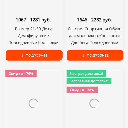
1067 - 1281 руб.
1646 - 2282 руб.
Размер 21-30 Дети
Детская Спортивная Обувь
Демпфирующие
для мальчиков Кроссовки
Повседневные Кроссовки
Для бега Повседневные
Мальчики износостойкие
кроссовки Дышащая Детская
Кроссовки Девочки Легкая
ПОДРОБНЕЕ
модная обувь 2020 Осенняя
ПОДРОБНЕЕ
Обувь Детская Обувь с
Легкая обувь на платформе
дышащей
Скидка - 70%
Быстрая доставка!
Бесплатная доставка!
Скидка - 36%