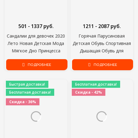
501 - 1337 руб.
1211 - 2087 руб.
Сандалии для девочек 2020
Горячая Парусиновая
Лето Новая Детская Мода
Детская Обувь Спортивная
Мягкое Дно Принцесса
Дышащая Обувь для
Обувь Маленькая Девочка
мальчиков Кроссовки
Детская Обувь Дикий Стиль
ПОДРОБНЕЕ
Брендовая Детская Обувь
ПОДРОБНЕЕ
для девочек Джинсы
Джинсовая Повседневная
Быстрая доставка!
Бесплатная доставка!
детская плоская
Бесплатная доставка!
Скидка - 42%
парусиновая обувь
Скидка - 36%