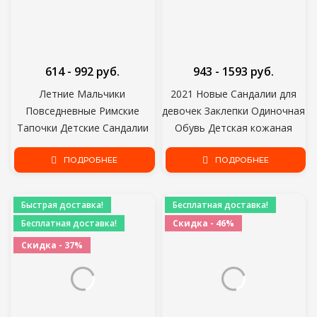
614 - 992 руб.
943 - 1593 руб.
Летние Мальчики
2021 Новые Сандалии для
Повседневные Римские
девочек Заклепки Одиночная
Тапочки Детские Сандалии
Обувь Детская кожаная
Детские Девочки Малыш
Обувь детская обнаженная
Мягкая нескользящая
ПОДРОБНЕЕ
сандалия малыш Девушки
ПОДРОБНЕЕ
Принцесса Обувь Дети
Принцесса Плоские
Конфеты Желе Пляжная
Танцевальные туфли
Быстрая доставка!
Бесплатная доставка!
Обувь
Бесплатная доставка!
Скидка - 46%
Скидка - 37%