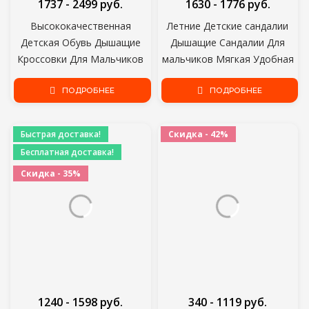
1737 - 2499 руб.
1630 - 1776 руб.
Высококачественная
Летние Детские сандалии
Детская Обувь Дышащие
Дышащие Сандалии Для
Кроссовки Для Мальчиков
мальчиков Мягкая Удобная
Легкая Детская Обувь
Детская Обувь Открытый
Мягкая Нижняя Кроссовка
ПОДРОБНЕЕ
Пляж Детские Легкие
ПОДРОБНЕЕ
Tenis Infantil
сандалии
Быстрая доставка!
Скидка - 42%
Бесплатная доставка!
Скидка - 35%
1240 - 1598 руб.
340 - 1119 руб.