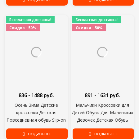
детей, на лето
ПОДРОБНЕЕ
пляжные сандалии обувь для
ПОДРОБНЕЕ
малышей
Бесплатная доставка!
Бесплатная доставка!
Скидка - 50%
Скидка - 50%
836 - 1488 руб.
891 - 1631 руб.
Осень Зима Детские
Мальчики Кроссовки для
кроссовки Детская
Детей Обувь Для Маленьких
Повседневная обувь Slip-on
Девочек Детская Обувь
Дышащие Детские носки
Мода Повседневная Легкая
Обувь Нескользящие
ПОДРОБНЕЕ
Дышащая Мягкая
ПОДРОБНЕЕ