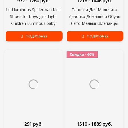
972 - 1260 руб.
1218 - 1446 руб.
Led luminous Spiderman Kids
Тапочки Для Мальчика
Shoes for boys girls Light
Девочка Домашняя Обувь
Children Luminous baby
Лето Малыш Шлепанцы
Sneakers mesh sport Boy Girl
Мягкое Дно Дом Крытый
Led Light Shoes
ПОДРОБНЕЕ
Тапочки Пляж Любовь
ПОДРОБНЕЕ
Детская Обувь Семейный
Стиль
Скидка - 60%
291 руб.
1510 - 1889 руб.