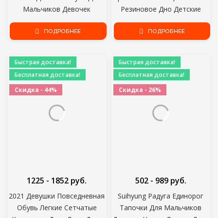
Мальчиков Девочек
Резиновое Дно Детские
Спортивные Кроссовки Дети
Кроссовки Повседневные
Досуг Повседневная Обувь
ПОДРОБНЕЕ
плоские Кроссовки Обувь
ПОДРОБНЕЕ
Дышащий Бег Малыша
Детский размер Kid Girls Boys
Спортивная обувь
Быстрая доставка!
Быстрая доставка!
Бесплатная доставка!
Бесплатная доставка!
Скидка - 44%
Скидка - 26%
1225 - 1852 руб.
502 - 989 руб.
2021 Девушки Повседневная
Suihyung Радуга Единорог
Обувь Легкие Сетчатые
Тапочки Для Мальчиков