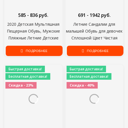
585 - 836 руб.
691 - 1942 руб.
2020 Детская Мультяшная
Летние Сандалии для
Пещерная Обувь, Мужские
малышей Обувь для девочек
Пляжные Летние Детские
Сплошной Цвет Чистая
Тапочки для девочек,
Ткань Дышащие Кроссовки
Противоскользящее Мягкое
ПОДРОБНЕЕ
для мальчиков Детские
ПОДРОБНЕЕ
Дно, Детские Ванные
Спортивные сандалии для
Комнаты Холодная
девочек SYJ035
Быстрая доставка!
Быстрая доставка!
Буксировка
Бесплатная доставка!
Бесплатная доставка!
Скидка - 23%
Скидка - 40%