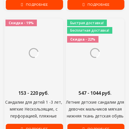
маленьких девочек Для
ПОДРОБНЕЕ
Летние Тапочки Высокое
ПОДРОБНЕЕ
вечеринок и Свадеб D487
Качество Детский Сад
Детские Сандалии
Скидка - 19%
Быстрая доставка!
Бесплатная доставка!
Скидка - 22%
153 - 220 руб.
547 - 1044 руб.
Сандалии для детей 1 -3 лет,
Летние детские сандалии для
мягкие Нескользящие, с
девочек мальчиков мягкая
перфорацией, пляжные
нижняя ткань детская обувь
босоножки для детей, для
мода маленькие дети