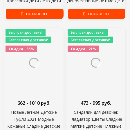
Кроссовки Дети Лето Дети
Девочек Новые Летние Дети
Осень Tenis Милый
Пляжная Обувь Детские
Спортивный Мультфильм
ПОДРОБНЕЕ
Малыш Мягкие Крытый
ПОДРОБНЕЕ
Женский Бег Носок Обувь 8
Шлепанцы Детские Сандалии
Быстрая доставка!
Быстрая доставка!
Бесплатная доставка!
Бесплатная доставка!
Скидка - 35%
Скидка - 21%
662 - 1010 руб.
473 - 995 руб.
Новые Летние Детские
Сандалии для девочек
Туфли 2021 Модные
Гладиатор Цветы Сладкие
Кожаные Сладкие Детские
Мягкие Детские Пляжные