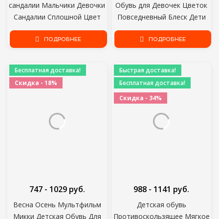
сандалии Мальчики Девочки
Обувь для Девочек Цветок
Сандалии Сплошной Цвет
Повседневный Блеск Дети
Мягкая Подошва
Высокий Каблук Обувь для
Противоскользящая Детская
ПОДРОБНЕЕ
Девочек Бабочка Узел Синий
ПОДРОБНЕЕ
Детская Обувь Летние
Розовый Серебристый
Пляжные сандалии
Бесплатная доставка!
Быстрая доставка!
Скидка - 18%
Бесплатная доставка!
Скидка - 34%
747 - 1029 руб.
988 - 1141 руб.
Весна Осень Мультфильм
Детская обувь
Микки Детская Обувь Для
Противоскользящее Мягкое