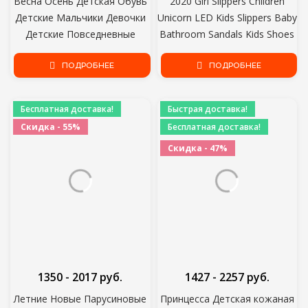
Весна Осень Детская Обувь
2020 Girl Slippers Children
Детские Мальчики Девочки
Unicorn LED Kids Slippers Baby
Детские Повседневные
Bathroom Sandals Kids Shoes
Кроссовки Дышащие Мягкие
for Girl Boys Light Up Shoes
Противоскользящие
ПОДРОБНЕЕ
ПОДРОБНЕЕ
Toddler
Беговые Спортивные Туфли
Размер 21-30
Бесплатная доставка!
Быстрая доставка!
Скидка - 55%
Бесплатная доставка!
Скидка - 47%
1350 - 2017 руб.
1427 - 2257 руб.
Летние Новые Парусиновые
Принцесса Детская кожаная