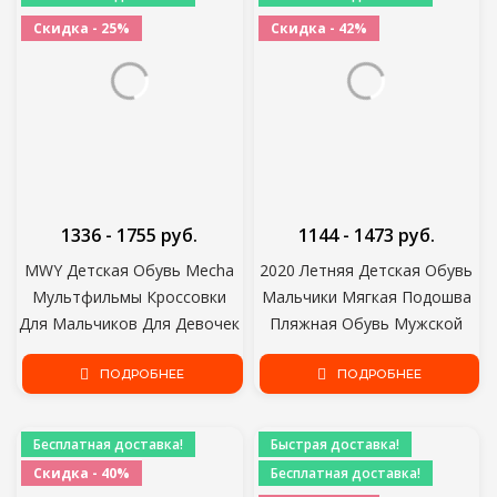
Скидка - 25%
Скидка - 42%
1336 - 1755 руб.
1144 - 1473 руб.
MWY Детская Обувь Mecha
2020 Летняя Детская Обувь
Мультфильмы Кроссовки
Мальчики Мягкая Подошва
Для Мальчиков Для Девочек
Пляжная Обувь Мужской
Спортивная Обувь Легкая
Ребенок Baotou Anti-kick
Детская Кожаная
ПОДРОБНЕЕ
Детские Сандалии Princepard
ПОДРОБНЕЕ
Водонепроницаемая
Летние сандалии
Повседневная Обувь Для
Бесплатная доставка!
Быстрая доставка!
Ходьбы
Скидка - 40%
Бесплатная доставка!