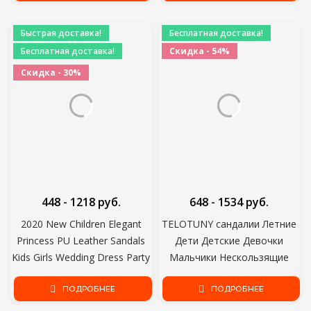
снегоступы Мальчики
Спортивная Беговая Детская
Девочки Спортивная обувь
Обувь
Быстрая доставка!
Бесплатная доставка!
Бесплатная доставка!
Скидка - 54%
Скидка - 30%
448 - 1218 руб.
648 - 1534 руб.
2020 New Children Elegant
TELOTUNY сандалии Летние
Princess PU Leather Sandals
Дети Детские Девочки
Kids Girls Wedding Dress Party
Мальчики Нескользящие
Beaded Shoes For Girls
Уличные Кроссовки Мягкая
ПОДРОБНЕЕ
подошва Крюк Пляжные
ПОДРОБНЕЕ
сандалии детские сандалии