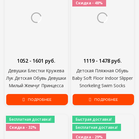
Скидка - 48%
1052 - 1601 руб.
1119 - 1478 руб.
Девушки Блестки Кружева
Детская Пляжная Обувь
Лук Детская Обувь Девушки
Baby Soft Floor Indoor Slipper
Милый Жемчуг Принцесса
Snorkeling Swim Socks
Танец Один Повседневная
Мальчики И Девочки
Обувь 2021 Новая Детская
ПОДРОБНЕЕ
Противоскользящие
ПОДРОБНЕЕ
Вечеринка Свадебные Туфли
Домашние босоногие
D721
Детские Тапочки
Бесплатная доставка!
Быстрая доставка!
Скидка - 32%
Бесплатная доставка!
Скидка - 29%