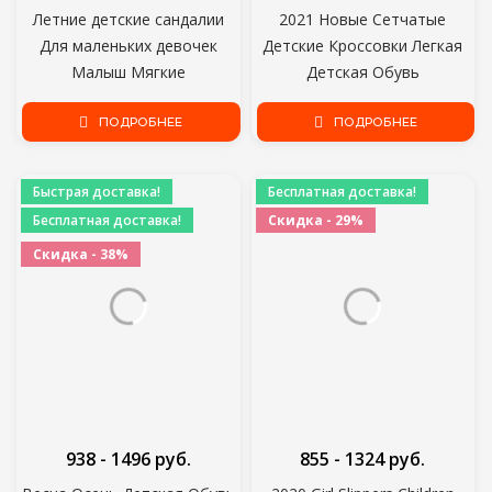
Летние детские сандалии
2021 Новые Сетчатые
Для маленьких девочек
Детские Кроссовки Легкая
Малыш Мягкие
Детская Обувь
нескользящие туфли
Повседневная дышащая
принцессы Детские конфеты
ПОДРОБНЕЕ
Обувь для мальчиков
ПОДРОБНЕЕ
Желе Пляжная обувь
Нескользящие Кроссовки
Мальчики Повседневные
для девочек Zapatillas Size26-
Быстрая доставка!
Бесплатная доставка!
римские тапочки
38
Бесплатная доставка!
Скидка - 29%
Скидка - 38%
938 - 1496 руб.
855 - 1324 руб.