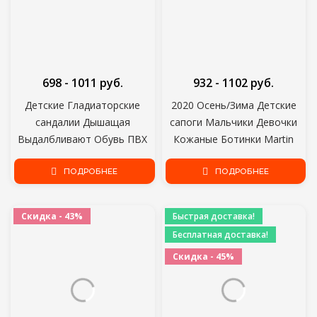
698 - 1011 руб.
932 - 1102 руб.
Детские Гладиаторские
2020 Осень/Зима Детские
сандалии Дышащая
сапоги Мальчики Девочки
Выдалбливают Обувь ПВХ
Кожаные Ботинки Martin
Летняя Детская Обувь 2021
Плюшевые Модные
Мода Пляж Детские
ПОДРОБНЕЕ
водонепроницаемые
ПОДРОБНЕЕ
сандалии Для мальчиков
нескользящие Теплые
девочек
Детские сапоги Обувь 21-30
Скидка - 43%
Быстрая доставка!
Бесплатная доставка!
Скидка - 45%