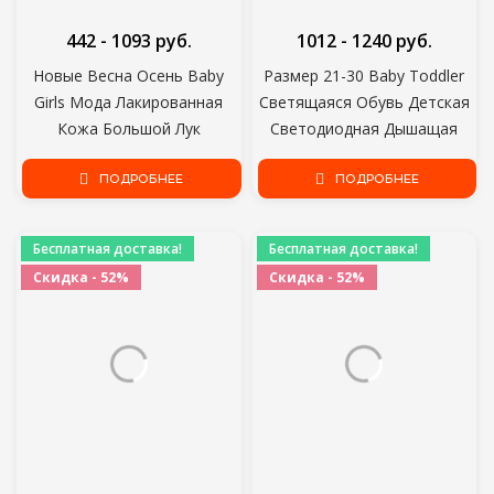
442 - 1093 руб.
1012 - 1240 руб.
Новые Весна Осень Baby
Размер 21-30 Baby Toddler
Girls Мода Лакированная
Светящаяся Обувь Детская
Кожа Большой Лук
Светодиодная Дышащая
Принцесса Партия Danc
Обувь Мальчики Светящиеся
Обувь Сплошной Цвет
ПОДРОБНЕЕ
Кроссовки Девочки
ПОДРОБНЕЕ
Студенческие Квартиры
Кроссовки со Светящейся
обувь
подошвой
Бесплатная доставка!
Бесплатная доставка!
Скидка - 52%
Скидка - 52%