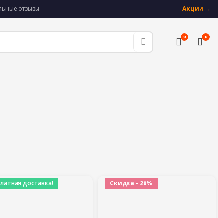
альные отзывы
Акции →
0
0
платная доставка!
Скидка - 20%