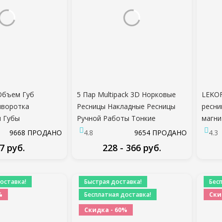
Объем Губ
5 Пар Multipack 3D Норковые
LEKO
ыворотка
Ресницы Накладные Ресницы
ресни
 Губы
Ручной Работы Тонкие
магни
вающая Маска
Пушистые Длинные Ресницы
натур
9668 ПРОДАНО
4.8
9654 ПРОДАНО
4.3
нкие Линии Губ
Натуральные Инструменты Для
с иск
7 руб.
228 - 366 руб.
ы Пополнела
Макияжа Глаз Eye Lashes G806
magne
Уход
ДРОБНЕЕ
ПОДРОБНЕЕ
оставка!
Быстрая доставка!
Бес
%
Бесплатная доставка!
Ски
Скидка - 60%