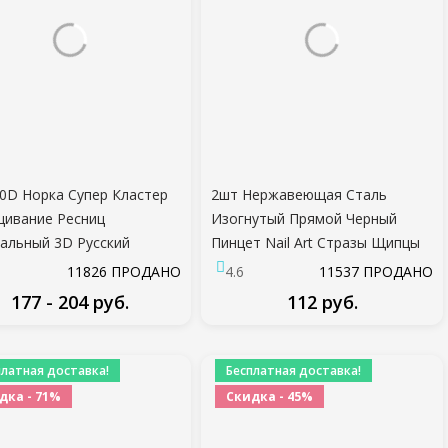
0D Норка Супер Кластер
2шт Нержавеющая Сталь
ивание Ресниц
Изогнутый Прямой Черный
альный 3D Русский
Пинцет Nail Art Стразы Щипцы
 Искусственные Ресницы
Сбор Инструмент Блестки
11826 ПРОДАНО
4.6
11537 ПРОДАНО
идуальные Ресницы
Бусины
177 - 204 руб.
112 руб.
ж Реснички Реснички
ПОДРОБНЕЕ
ПОДРОБНЕЕ
платная доставка!
Бесплатная доставка!
дка - 71%
Скидка - 45%