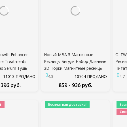
rowth Enhancer
Новый MBA 5 Магнитные
O. TW
ine Treatments
Ресницы Бигуди Набор Длинные
Ресн
es Serum Тушь
3D Норки Магнитные ресницы
Питат
ыворотка для
Носить искусственные ресницы
ресни
11013 ПРОДАНО
4.3
10704 ПРОДАНО
4.7
ение Роста
magnetique Натуральные
Толще
 396 руб.
859 - 936 руб.
Толстые Накладные Ресницы
ДРОБНЕЕ
ПОДРОБНЕЕ
%
Бесплатная доставка!
Бес
Ски