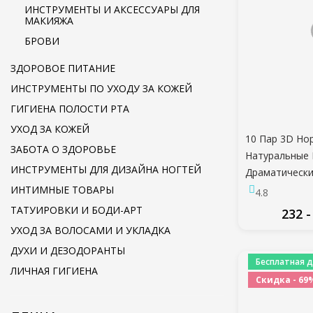
ИНСТРУМЕНТЫ И АКСЕССУАРЫ ДЛЯ
МАКИЯЖА
БРОВИ
ЗДОРОВОЕ ПИТАНИЕ
ИНСТРУМЕНТЫ ПО УХОДУ ЗА КОЖЕЙ
ГИГИЕНА ПОЛОСТИ РТА
УХОД ЗА КОЖЕЙ
10 Пар 3D Но
ЗАБОТА О ЗДОРОВЬЕ
Натуральные 
ИНСТРУМЕНТЫ ДЛЯ ДИЗАЙНА НОГТЕЙ
Драматически
Ресницы Иску
ИНТИМНЫЕ ТОВАРЫ
4.8
Ресницы Мак
ТАТУИРОВКИ И БОДИ-АРТ
232 -
Продажа Под
УХОД ЗА ВОЛОСАМИ И УКЛАДКА
Наращивание
ПО
ДУХИ И ДЕЗОДОРАНТЫ
maquiagem
Бесплатная д
ЛИЧНАЯ ГИГИЕНА
Скидка - 69