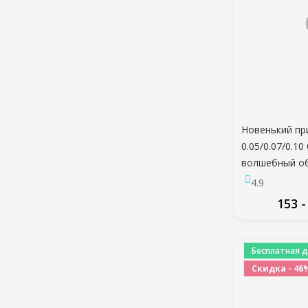
Новенький пр
0.05/0.07/0.10
волшебный об
сделать веер
4.9
накладные ре
153 -
искусственны
ресницы
ПО
Бесплатная д
Скидка - 46