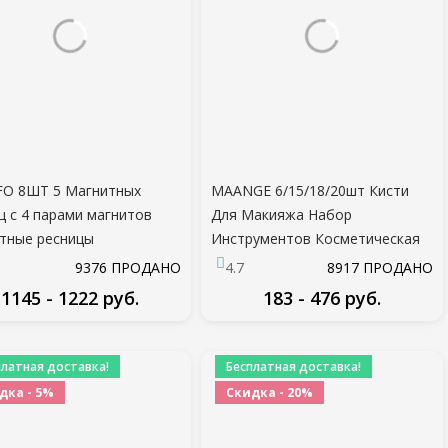
FO 8ШТ 5 Магнитных
MAANGE 6/15/18/20шт Кисти
ц с 4 парами магнитов
Для Макияжа Набор
тные ресницы
Инструментов Косметическая
альные норковые ресницы
Пудра Тени Для Век Основа
9376 ПРОДАНО
4.7
8917 ПРОДАНО
усственными ресницами
Румяна Смешивание Красоты
1145 - 1222 руб.
183 - 476 руб.
tique пинцет
Макияж Кисти Maquiagem
ПОДРОБНЕЕ
ПОДРОБНЕЕ
платная доставка!
Бесплатная доставка!
дка - 5%
Скидка - 20%