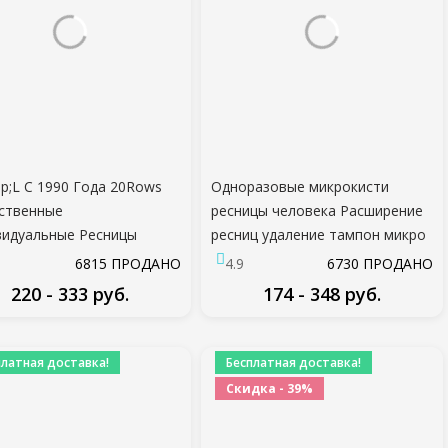
;L С 1990 Года 20Rows
Одноразовые микрокисти
ственные
ресницы человека Расширение
идуальные Ресницы
ресниц удаление тампон микро
agem cilios для
щетка для наращивания ресниц
6815 ПРОДАНО
4.9
6730 ПРОДАНО
ссионалов Черное
Инструменты
220 - 333 руб.
174 - 348 руб.
е Наращивание Ресниц
я Лента
ПОДРОБНЕЕ
ПОДРОБНЕЕ
платная доставка!
Бесплатная доставка!
Скидка - 39%