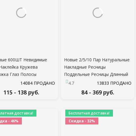
вые 600ШТ Невидимые
Новые 2/5/10 Пар Натуральные
Наклейка Кружева
Накладные Ресницы
жка Глаз Полосы
Поддельные Ресницы Длинный
ой Веко Лента Клейкие
Макияж 3d Норки Ресницы
14084 ПРОДАНО
4.7
13833 ПРОДАНО
йки Глаз Лента
Наращивание Ресниц Норки
115 - 138 руб.
84 - 369 руб.
ументы L/S Стиль
Ресницы для Красоты 54
ПОДРОБНЕЕ
ПОДРОБНЕЕ
платная доставка!
Бесплатная доставка!
дка - 46%
Скидка - 32%