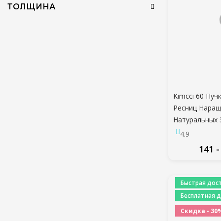
ТОЛЩИНА
Kimcci 60 Пу
Ресниц Нара
Натуральных 
Объемных Ис
4.9
Ресниц Индив
141 -
Кластерные 
Ресничек
ПО
Быстрая дост
Бесплатная д
Скидка - 30