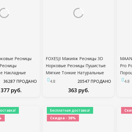
рковые Ресницы
FOXESJI Макияж Ресницы 3D
MAAN
Ресницы
Норковые Ресницы Пушистые
Pro Р
е Накладные
Мягкие Тонкие Натуральные
Порош
сственные
Поперечные Ресницы
Смеши
36287 ПРОДАНО
4.8
20547 ПРОДАНО
4.8
ияж Оптовая
Наращивание Ресниц
Ресни
 377 руб.
363 руб.
дельное
Многоразовые Ресницы
Красо
 Ресниц
Норковые накладные Ресницы
ДРОБНЕЕ
ПОДРОБНЕЕ
оставка!
Бесплатная доставка!
Ски
%
Скидка - 38%