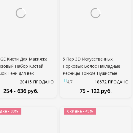
GE Кисти Для Макияжа
5 Пар 3D Искусственных
озовый Набор Кистей
Норковых Волос Накладные
ок Тени для век
Ресницы Тонкие Пушистые
вание Подводка Для Глаз
Драматические Ресницы
20415 ПРОДАНО
4.7
18672 ПРОДАНО
цы Брови Макияж
Натуральные Длинные Мягкие
254 - 636 руб.
75 - 122 руб.
ты Cosmestic Кисти
Ручной работы Безжалостные
Черные ресницы
ПОДРОБНЕЕ
ПОДРОБНЕЕ
дка - 33%
Скидка - 45%