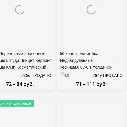
Переносные Красочные
60 кластер/коробка
цы Бигуди Пинцет Керлинг
Индивидуальные
цы Клип Косметический
ресницы,0.07/0.1 толщиной
умент Красоты Макияж
кластер наращивание
7866 ПРОДАНО
4.9
7849 ПРОДАНО
ресниц,3D ресницы
72 - 84 руб.
71 - 111 руб.
натуральные накладные
ресницы оптом
ПОДРОБНЕЕ
ПОДРОБНЕЕ
платная доставка!