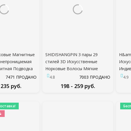
ковые Магнитные
SHIDISHANGPIN 3 пары 29
H&amp
онепроницаемая
стилей 3D Искусственные
Искус
итная Подводка
Норковые Волосы Мягкие
Индив
нит Норковые
Накладные Ресницы Пушистые
Maqui
7471 ПРОДАНО
4.8
7003 ПРОДАНО
4.9
ияж Наращивание
Тонкие Толстые Ресницы
Профе
 235 руб.
198 - 259 руб.
сниц
Ручной Работы Ресницы
Мягко
Макияж Глаз Инструменты
Тонка
ДРОБНЕЕ
ПОДРОБНЕЕ
оставка!
Бес
%