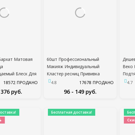
Бархат Матовая
60шт Профессиональный
Деше
да
Макияж Индивидуальный
Веко 
аемый Блеск Для
Кластер ресниц Прививка
Подтя
ный Обнаженная
Поддельные Накладные
Двойн
18572 ПРОДАНО
4.8
17678 ПРОДАНО
4.7
женщин Красный
ресницы наращивание ресниц
Накле
 376 руб.
96 - 149 руб.
Красота
индивидуальный пучок ресниц
Инстр
SLM2
ДРОБНЕЕ
ПОДРОБНЕЕ
оставка!
Бесплатная доставка!
Бес
%
Ски