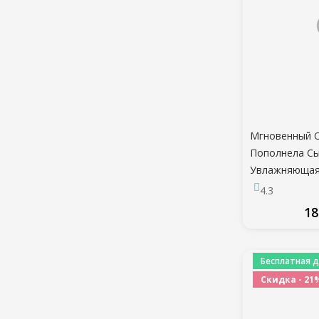
Мгновенный 
Пополнела С
Увлажняющая
Восстанавли
4.3
Уменьшить То
18
Коллаген Губ
Масло Блеск 
ПО
Бесплатная д
Скидка - 21