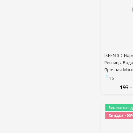
ISEEN 3D Нор
Ресницы Вод
Прочная Магн
Для Глаз Маг
4.6
Ресницы Мак
193 -
Накладных ре
ПО
Бесплатная д
Скидка - 55