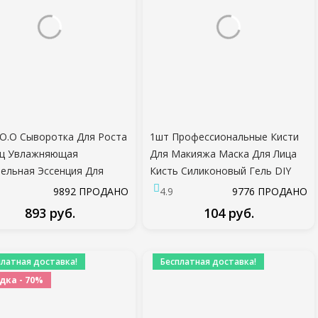
O.O Сыворотка Для Роста
1шт Профессиональные Кисти
иц Увлажняющая
Для Макияжа Маска Для Лица
ельная Эссенция Для
Кисть Силиконовый Гель DIY
ц Enhancer Удлинение
Косметические Инструменты
9892 ПРОДАНО
4.9
9776 ПРОДАНО
 3 мл
Красоты Оптом
893 руб.
104 руб.
ПОДРОБНЕЕ
ПОДРОБНЕЕ
платная доставка!
Бесплатная доставка!
дка - 70%