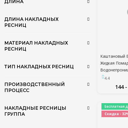
ДЛИНА
ДЛИНА НАКЛАДНЫХ
РЕСНИЦ
МАТЕРИАЛ НАКЛАДНЫХ
РЕСНИЦ
Каштановый 
Жидкая Пома
ТИП НАКЛАДНЫХ РЕСНИЦ
Водонепрониц
Губ Длитель
4.4
Помада Для 
ПРОИЗВОДСТВЕННЫЙ
144 -
Оттенок Губ 
ПРОЦЕСС
Косметика T
ПО
Бесплатная д
НАКЛАДНЫЕ РЕСНИЦЫ
Скидка - 32
ГРУППА