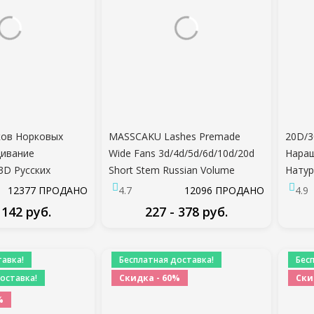
чков Норковых
MASSCAKU Lashes Premade
20D/3
щивание
Wide Fans 3d/4d/5d/6d/10d/20d
Наращ
3D Русских
Short Stem Russian Volume
Натур
кусственных
Professional Наращивание
Объем
12377 ПРОДАНО
4.7
12096 ПРОДАНО
4.9
идуальные 20D
ресниц Искусственная Норка
Индив
 142 руб.
227 - 378 руб.
Ресницы Макияж
Макия
ДРОБНЕЕ
ПОДРОБНЕЕ
авка!
Бесплатная доставка!
Бес
оставка!
Скидка - 60%
Ски
%