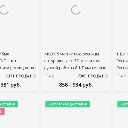
ибыл
MB3K 5 магнитные ресницы
1 Шт 
 C/D 1 шт
натуральные с 3D магнитом
Ресни
ъем ресниц легко
ручной работы 8ШТ магнитные
Ресни
ный эффект
ресницы Пинцет Набор
Инстр
8371 ПРОДАНО
4.2
7968 ПРОДАНО
4.7
сницы и цветущие
Норковые ресницы
 381 руб.
858 - 934 руб.
е норковые
искусственные ресницы
magnetiqu
ДРОБНЕЕ
ПОДРОБНЕЕ
оставка!
Бесплатная доставка!
Бес
%