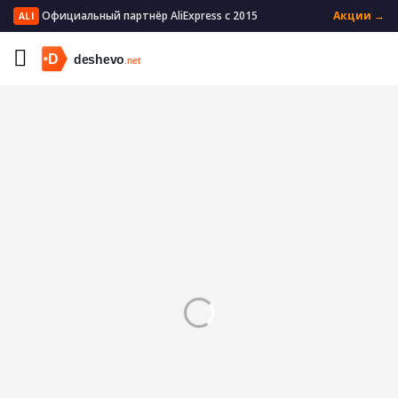
Официальный партнёр AliExpress с 2015
Акции →
ALI
Главная
Электроника
Смарт-часы и гаджеты
Смарт-аксессуары