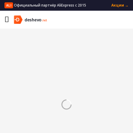
Официальный партнёр AliExpress с 2015
Акции →
ALI
Главная
Мать и ребенок
Кормление
Соски и аксессуары
Соска-пустышка