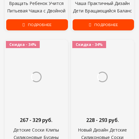
Вращать Ребенок Учится
Чаша Практичный Дизайн
Питьевая Чашка с Двойной
Дети Вращающийся Баланс
Ручкой Откидная Крышка
Новинка Гироскоп Зонтик
Герметичные Младенцы
ПОДРОБНЕЕ
360 Поворот
ПОДРОБНЕЕ
Чашки Воды Бутылка BPA
Разливостойкие Твердые
Бесплатно
Блюда Для Кормления
Скидка - 34%
Скидка - 34%
267 - 329 руб.
228 - 293 руб.
Детские Соски Клипы
Новый Дизайн Детские
Силиконовые Бусины
Силиконовые Соски