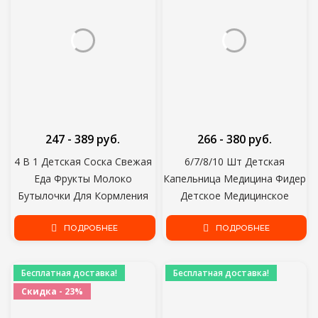
247 - 389 руб.
266 - 380 руб.
4 В 1 Детская Соска Свежая
6/7/8/10 Шт Детская
Еда Фрукты Молоко
Капельница Медицина Фидер
Бутылочки Для Кормления
Детское Медицинское
Nibbler Learn Feeding
Устройство Силиконовая
Питьевая Вода Соломенная
ПОДРОБНЕЕ
Пипетка Жидкая Пищевая
ПОДРОБНЕЕ
Ручка Прорезывание Зубов
Капельница Детская Посуда
Пустышка
5 МЛ
Бесплатная доставка!
Бесплатная доставка!
Скидка - 23%