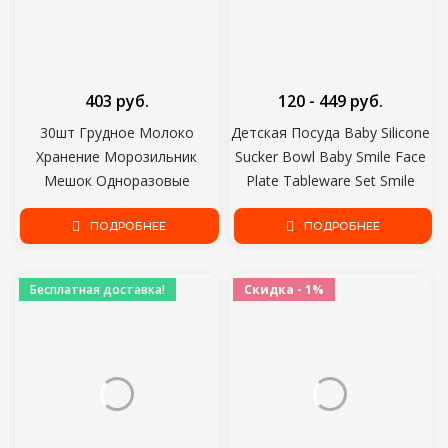
403 руб.
120 - 449 руб.
30шт Грудное Молоко
Детская Посуда Baby Silicone
Хранение Морозильник
Sucker Bowl Baby Smile Face
Мешок Одноразовые
Plate Tableware Set Smile
Этикетки Безопасное
Face Baby Tableware Set Kids
Хранение Детского Питания
ПОДРОБНЕЕ
ПОДРОБНЕЕ
Plate
Кормление Детское Питание
Хранение
Бесплатная доставка!
Скидка - 1%