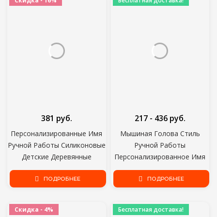
Скидка - 16%
Бесплатная доставка!
381 руб.
217 - 436 руб.
Персонализированные Имя
Мышиная Голова Стиль
Ручной Работы Силиконовые
Ручной Работы
Детские Деревянные
Персонализированное Имя
Манекен Соска клип
Соска Клипы Силиконовые
Безопасный Прорезывания
ПОДРОБНЕЕ
Атташе Tetine Personnalise
ПОДРОБНЕЕ
Зубов Цепи Прорезыватель
Младенец Chupetero
Соска цепи Держатель Цепи
Personalizado
Скидка - 4%
Бесплатная доставка!