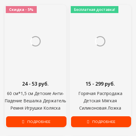
Соска пустышка Бутылки
ребенка
Скидка - 5%
Бесплатная доставка!
24 - 53 руб.
15 - 299 руб.
60 см*1,5 см Детские Анти-
Горячая Распродажа
Падение Вешалка Держатель
Детская Мягкая
Ремня Игрушки Коляска
Силиконовая Ложка
Ремень Фиксированный
Конфеты Цветовая
Автомобиль Соска Цепь
ПОДРОБНЕЕ
Температура Зондирования
ПОДРОБНЕЕ
Высокое качество Для
Ложка Детская Еда Детские