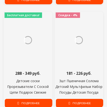
Для Прорезывания Зубов
ПОДРОБНЕЕ
Ложка Для Кормления
ПОДРОБНЕЕ
Baby Teether Eco-friendly
Молочная Бутылка Детская
Dummy Clips Holder
Тренировочная Кормушка
Бесплатная доставка!
Скидка - 4%
Пищевая добавка
288 - 349 руб.
181 - 226 руб.
Детские соски
3шт Пшеничная Солома
Прорезыватели С Соской
Детский Мультфильм Набор
Цепи Подарок Свежие
Посуды Детская Посуда
Продукты Клеватель Дети
Детский Ужин Платон
Фрукты Фидер Соски
ПОДРОБНЕЕ
Детское Питание Тарелка
ПОДРОБНЕЕ