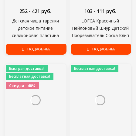
252 - 421 руб.
103 - 111 руб.
Детская чаша тарелки
LOFCA Красочный
детское питание
Нейлоновый Шнур Детский
силиконовая пластина
Прорезыватель Соска Клип
детские интегрированные
Аксессуары DIY Для
детские силикагель посуда
ПОДРОБНЕЕ
прорезывания Зубов
ПОДРОБНЕЕ
Ожерелье Ювелирные
Изделия Кулон
Быстрая доставка!
Бесплатная доставка!
Изготовление
Бесплатная доставка!
Скидка - 48%