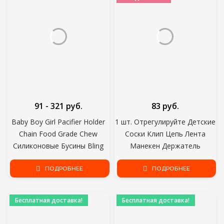
91 - 321 руб.
83 руб.
Baby Boy Girl Pacifier Holder
1 шт. Отрегулируйте Детские
Chain Food Grade Chew
Соски Клип Цепь Лента
Силиконовые Бусины Bling
Манекен Держатель
Bling Младенческая Соска
Chupetas Соска Соска Клипы
ПОДРОБНЕЕ
Клип
Ремень Держатель Соска
ПОДРОБНЕЕ
для Кормления Младенцев
Бесплатная доставка!
Бесплатная доставка!