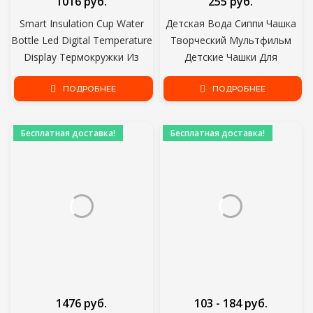
1016 руб.
255 руб.
Smart Insulation Cup Water
Детская Вода Сиппи Чашка
Bottle Led Digital Temperature
Творческий Мультфильм
Display Термокружки Из
Детские Чашки Для
Нержавеющей Стали
Кормления с Соломинками
Интеллектуальные
ПОДРОБНЕЕ
Герметичные Бутылки Для
ПОДРОБНЕЕ
Изоляционные Чашки 500 МЛ
Воды Открытый
Портативный Детские Чашки
Бесплатная доставка!
Бесплатная доставка!
1476 руб.
103 - 184 руб.