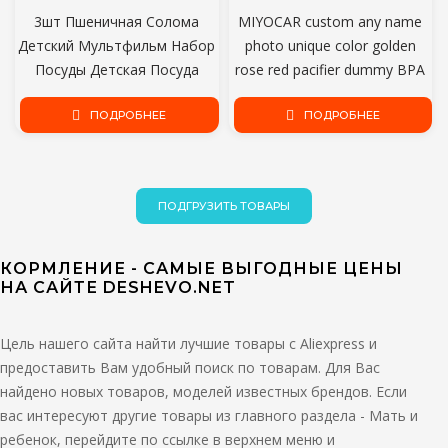
3шт Пшеничная Солома
MIYOCAR custom any name
Детский Мультфильм Набор
photo unique color golden
Посуды Детская Посуда
rose red pacifier dummy BPA
Детский Ужин Платон
free уникальный подарок для
Детское Питание Тарелка
ПОДРОБНЕЕ
новорожденного душа
ПОДРОБНЕЕ
Тренировочная Чаша Ложка
ребенка
Вилка
ПОДГРУЗИТЬ ТОВАРЫ
КОРМЛЕНИЕ - САМЫЕ ВЫГОДНЫЕ ЦЕНЫ
НА САЙТЕ DESHEVO.NET
Цель нашего сайта найти лучшие товары с Aliexpress и
предоставить Вам удобный поиск по товарам. Для Вас
найдено новых товаров, моделей известных брендов. Если
вас интересуют другие товары из главного раздела - Мать и
ребенок, перейдите по ссылке в верхнем меню и