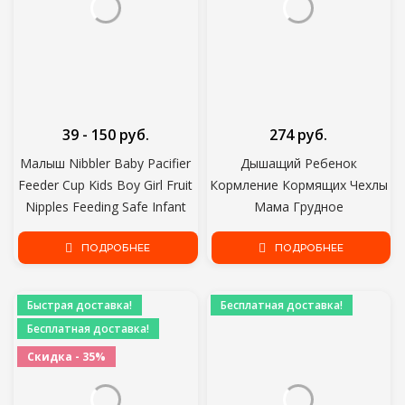
39 - 150 руб.
274 руб.
Малыш Nibbler Baby Pacifier
Дышащий Ребенок
Feeder Cup Kids Boy Girl Fruit
Кормление Кормящих Чехлы
Nipples Feeding Safe Infant
Мама Грудное
Baby Supplies Nipple Soother
Вскармливание Кормящих
ПОДРОБНЕЕ
Bottles
Пончо Прикрыть
ПОДРОБНЕЕ
Регулируемый Фартук
Конфиденциальности На
Быстрая доставка!
Бесплатная доставка!
Открытом Воздухе
Бесплатная доставка!
Кормящих Ткань
Скидка - 35%