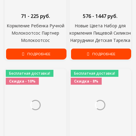
71 - 225 руб.
576 - 1447 руб.
Кормление Ребенка Ручной
Новые Цвета Набор для
Молокоотсос Партнер
кормления Пищевой Силикон
Молокоотсос
Нагрудники Детская Тарелка
Автоматическая Коррекция
Non-silp Всасывающая Чаша
Грудное Молоко
ПОДРОБНЕЕ
Детская Посуда
ПОДРОБНЕЕ
Силиконовые Насосы PP BPA
Водонепроницаемый
Бесплатно
Нагрудник BPA Бесплатная
Бесплатная доставка!
Бесплатная доставка!
Ложка
Скидка - 10%
Скидка - 8%