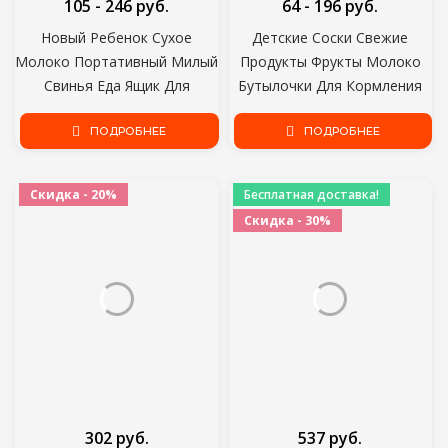
105 - 246 руб.
64 - 196 руб.
Новый Ребенок Сухое
Детские Соски Свежие
Молоко Портативный Милый
Продукты Фрукты Молоко
Свинья Еда Ящик Для
Бутылочки Для Кормления
Хранения Основных
Nibbler Learn Feeding
Зерновых Детские Сухое
ПОДРОБНЕЕ
Питьевая Вода Соломенная
ПОДРОБНЕЕ
Молоко Коробка Toddle
Ручка Прорезывание Зубов
Закуски Контейнер
Соска Младенец
Скидка - 20%
Бесплатная доставка!
Скидка - 30%
302 руб.
537 руб.