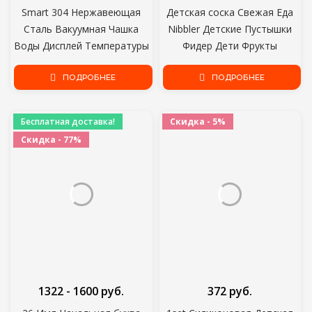
Smart 304 Нержавеющая
Детская соска Свежая Еда
Сталь Вакуумная Чашка
Nibbler Детские Пустышки
Воды Дисплей Температуры
Фидер Дети Фрукты
Чашки Бизнес-Подарок в
кормление соска Безопасные
Автомобиле Термос
ПОДРОБНЕЕ
Поставки Соска Соска
ПОДРОБНЕЕ
Пустышка Бутылки
Бесплатная доставка!
Скидка - 5%
Скидка - 77%
1322 - 1600 руб.
372 руб.