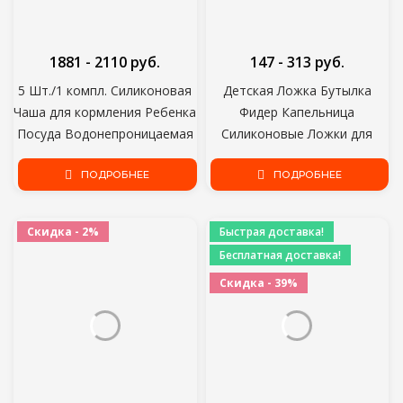
1881 - 2110 руб.
147 - 313 руб.
5 Шт./1 компл. Силиконовая
Детская Ложка Бутылка
Чаша для кормления Ребенка
Фидер Капельница
Посуда Водонепроницаемая
Силиконовые Ложки для
Ложка Нескользящая Посуда
Кормления Медицины Дети
BPA Бесплатно Силиконовые
ПОДРОБНЕЕ
Малыш Столовые Приборы
ПОДРОБНЕЕ
Блюда для детской посуды
Посуда Детские Аксессуары
Новорожденный
Скидка - 2%
Быстрая доставка!
Бесплатная доставка!
Скидка - 39%