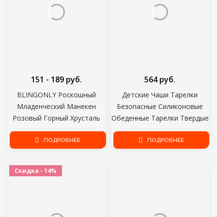
151 - 189 руб.
564 руб.
BLINGONLY Роскошный
Детские Чаши Тарелки
Младенческий Манекен
Безопасные Силиконовые
Розовый Горный Хрусталь
Обеденные Тарелки Твердые
BPA Бесплатно Bling Соска
Милые Мультяшные Детские
Для младенцев
ПОДРОБНЕЕ
Блюда Обучающая Посуда
ПОДРОБНЕЕ
Детские Миски Для
Кормления
Скидка - 14%