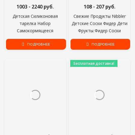
1003 - 2240 руб.
108 - 207 руб.
Детская Силиконовая
Свежие Продукты Nibbler
тарелка Набор
Детские Соски Фидер Дети
Самокормящееся
Фрукты Фидер Соски
Противоскользящее Блюдце
Кормление Безопасные
Всасывание Детская Посуда
ПОДРОБНЕЕ
Детские Принадлежности
ПОДРОБНЕЕ
Силиконовая Тарелка для
Соска Соска Бутылки
Ребенка-Led Отлучение от
Бесплатная доставка!
Груди 9 Месяцев+