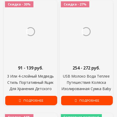
детских Принадлежностей
Инструменты Для Кормления
Скидка - 30%
Скидка - 27%
91 - 139 руб.
254 - 272 руб.
3 Или 4-слойный Медведь
USB Молоко Вода Теплее
Стиль Портативный Ящик
Путешествия Коляска
Для Хранения Детского
Изолированная Сумка Baby
Питания Основные Хлопья
Nursing Бутылка Нагреватель
Мультфильм Детское Сухое
ПОДРОБНЕЕ
ПОДРОБНЕЕ
Молоко Коробка Toddle
Закуски Контейнер