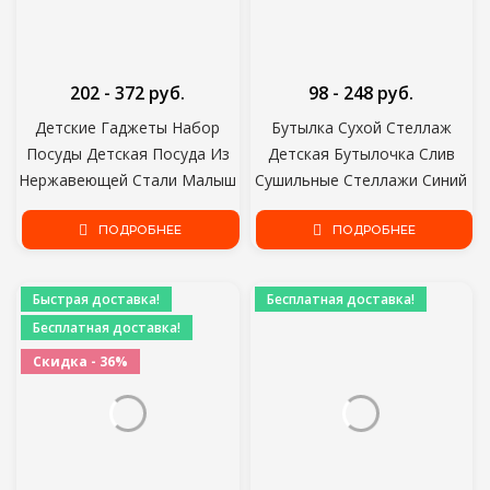
202 - 372 руб.
98 - 248 руб.
Детские Гаджеты Набор
Бутылка Сухой Стеллаж
Посуды Детская Посуда Из
Детская Бутылочка Слив
Нержавеющей Стали Малыш
Сушильные Стеллажи Синий
Посуда Столовые Приборы
Розовый Детская Бутылочка
Мультфильм Детское
ПОДРОБНЕЕ
Очистка Сушилка Дренаж
ПОДРОБНЕЕ
Питание Кормление Ложка
Хранения Сушильный
Вилка
Стеллаж
Быстрая доставка!
Бесплатная доставка!
Бесплатная доставка!
Скидка - 36%