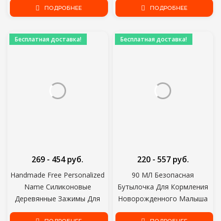
Силиконовые Соски Цепи
ПОДРОБНЕЕ
Питьевая Вода Соломенная
ПОДРОБНЕЕ
Пять Звезд Детские
Ручка Прорезывание Зубов
Прорезыватель
Соска
Бесплатная доставка!
Бесплатная доставка!
Прорезывания Зубов Цепи
269 - 454 руб.
220 - 557 руб.
Handmade Free Personalized
90 МЛ Безопасная
Name Силиконовые
Бутылочка Для Кормления
Деревянные Зажимы Для
Новорожденного Малыша
Соски Безопасная Цепочка
Силиконовая Выжимка