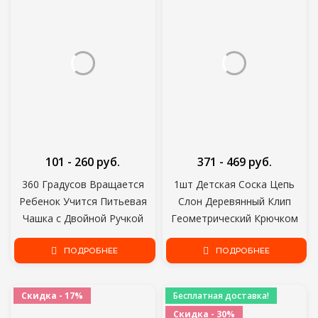
101 - 260 руб.
371 - 469 руб.
360 Градусов Вращается
1шт Детская Соска Цепь
Ребенок Учится Питьевая
Слон Деревянный Клип
Чашка с Двойной Ручкой
Геометрический Крючком
Откидная Крышка
Бисер Сумка Деревянный
Герметичные Младенцы
ПОДРОБНЕЕ
Прорезыватель Крошечный
ПОДРОБНЕЕ
Чашки Воды Бутылка BPA
Стержень Манекен Клипы
Бесплатно с Крышкой
Детские Соски Держатель
Скидка - 17%
Бесплатная доставка!
Скидка - 30%