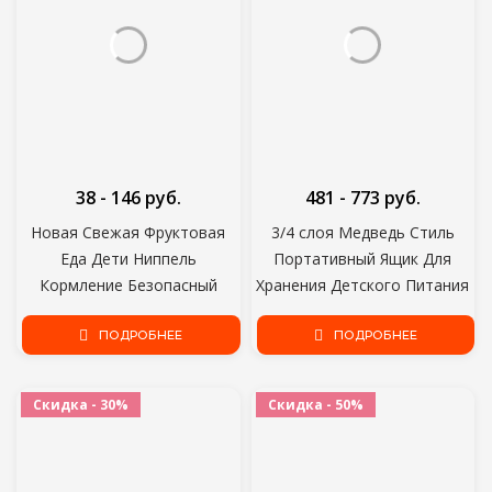
38 - 146 руб.
481 - 773 руб.
Новая Свежая Фруктовая
3/4 слоя Медведь Стиль
Еда Дети Ниппель
Портативный Ящик Для
Кормление Безопасный
Хранения Детского Питания
Кормушка для Молока для
Основные Зерновые Детские
Ребенка Соска Бутылки
ПОДРОБНЕЕ
Сухое Молоко Коробка
ПОДРОБНЕЕ
Соска Соска Nibbler
Toddle Закуски Контейнер
Силиконовая Детская
ZXH
Скидка - 30%
Скидка - 50%
Бутылочка