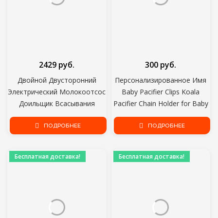
2429 руб.
300 руб.
Двойной Двусторонний
Персонализированное Имя
Электрический Молокоотсос
Baby Pacifier Clips Koala
Доильщик Всасывания
Pacifier Chain Holder for Baby
Большой Автоматический
Teething Soother Chew Toy
Массаж Послеродовой
ПОДРОБНЕЕ
Dummy Clips
ПОДРОБНЕЕ
Молокоотсос Bebes
Accesorios
Бесплатная доставка!
Бесплатная доставка!