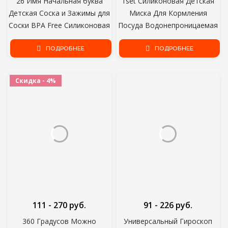
26 Имя Начальная буква
1set Силиконовая Детская
Детская Соска и Зажимы для
Миска Для Кормления
Соски BPA Free Силиконовая
Посуда Водонепроницаемая
Детская Соска Gold Bling
Ложка Нескользящая Посуда
Newborn Dummy Soother
ПОДРОБНЕЕ
BPA Free Силиконовые
ПОДРОБНЕЕ
Блюда для Детской Чаши
Детская тарелка
Скидка - 4%
111 - 270 руб.
91 - 226 руб.
360 Градусов Можно
Универсальный Гироскоп