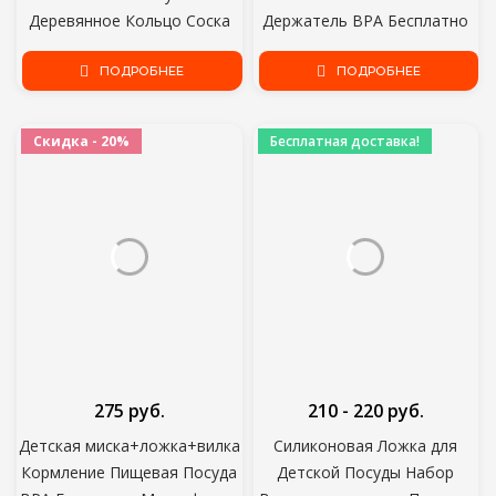
Деревянное Кольцо Соска
Держатель BPA Бесплатно
Цепь Младенческая Соска
Младенческой Портативный
Успокоить Соску Цепи Клипы
ПОДРОБНЕЕ
Пустышка Контейнер
ПОДРОБНЕЕ
Манекен Держатель Соска
Коробка Ниппель Ящик Для
Клип
Хранения Пищевой Силикон
Скидка - 20%
Бесплатная доставка!
275 руб.
210 - 220 руб.
Детская миска+ложка+вилка
Силиконовая Ложка для
Кормление Пищевая Посуда
Детской Посуды Набор