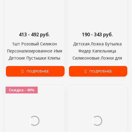
413 - 492 руб.
190 - 343 руб.
1шт Розовый Силикон
Детская Ложка Бутылка
Персонализированное Имя
Фидер Капельница
Детские Пустышки Клипы
Силиконовые Ложки для
Крючком Бусины
Кормления Медицины Дети
Силиконовая Корона
ПОДРОБНЕЕ
Малыш Столовые Приборы
ПОДРОБНЕЕ
Пустышка Цепочка
Посуда Детские Аксессуары
Держатель Baby Shower
Новорожденный
Скидка - 40%
Подарок