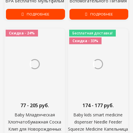
BPA Бесплатно Мультфильм
Вспомогательного Питания
Медведь Детская Посуда
Малыш Научиться Есть
Детское Питание Посуда
ПОДРОБНЕЕ
Обучение Сгибаемая Мягкая
ПОДРОБНЕЕ
Набор Анти-горячая
Вилка Детская Посуда
Тренировочная Тарелка
Скидка - 24%
Бесплатная доставка!
Скидка - 33%
77 - 205 руб.
174 - 177 руб.
Baby Младенческая
Baby kids smart medicine
Хлопчатобумажная Соска
dispenser Needle Feeder
Клип для Новорожденных
Squeeze Medicine Капельница