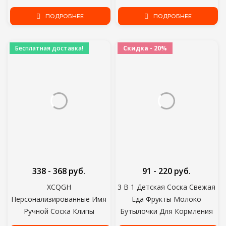
Прорезывание Зубов
Диспенсер Соска Посуда для
Пустышка Жевать Манекен
ПОДРОБНЕЕ
кормления детские
ПОДРОБНЕЕ
Цепи Челнок
аксессуары
Бесплатная доставка!
Скидка - 20%
338 - 368 руб.
91 - 220 руб.
XCQGH
3 В 1 Детская Соска Свежая
Персонализированные Имя
Еда Фрукты Молоко
Ручной Соска Клипы
Бутылочки Для Кормления
Держатель Цепи
Зубастик Научиться Кормить