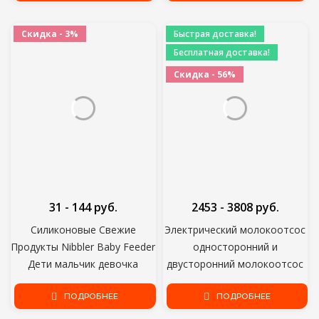
Кормление Безопасный
Тренировочная Чаша Ложка
Ребенок Соска Соска
Вилка
Скидка - 3%
Быстрая доставка!
Бесплатная доставка!
Скидка - 56%
31 - 144 руб.
2453 - 3808 руб.
Силиконовые Свежие
Электрический молокоотсос
Продукты Nibbler Baby Feeder
односторонний и
Дети мальчик девочка
двусторонний молокоотсос
Фрукты Соски Кормление
ручной силиконовый
Безопасный Младенец
ПОДРОБНЕЕ
молокоотсос аксессуары для
ПОДРОБНЕЕ
Детские Принадлежности
грудного вскармливания