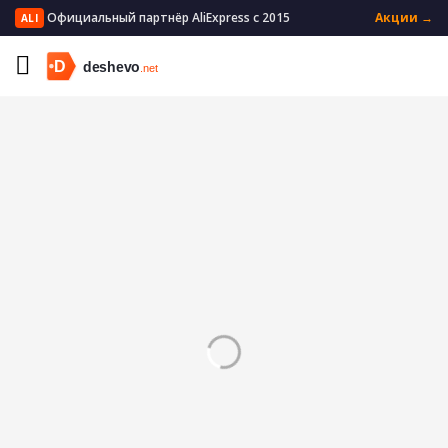
Официальный партнёр AliExpress с 2015
Акции →
ALI
Главная
Мать и ребенок
Кормление
Соски и аксессуары
Соска-пустышка