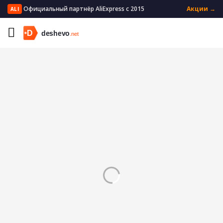
Официальный партнёр AliExpress с 2015
Акции →
ALI
Главная
Мать и ребенок
Кормление
Сухие смеси
Тарелки