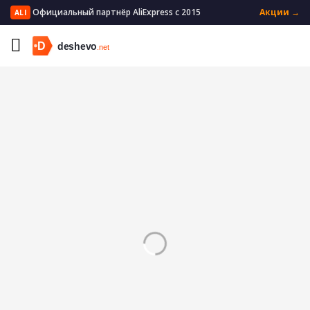
Официальный партнёр AliExpress с 2015
Акции →
ALI
Главная
Мать и ребенок
Кормление
Кормление из бутылочки
Бутылки