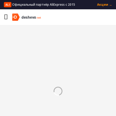
Официальный партнёр AliExpress с 2015
Акции →
ALI
Главная
Мать и ребенок
Кормление
Сухие смеси
Чашки