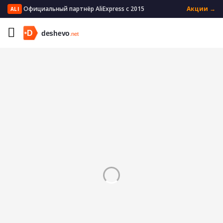
Официальный партнёр AliExpress с 2015
Акции →
ALI
Главная
Мать и ребенок
Кормление
Сухие смеси
Принадлежности