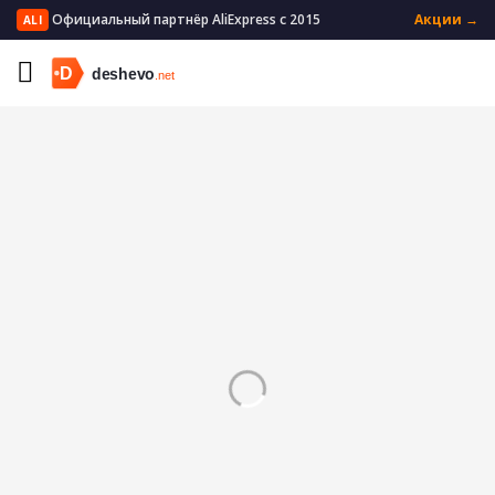
Официальный партнёр AliExpress с 2015
Акции →
ALI
Главная
Электроника
Цифровые кабели
Коннекторы и разъёмы